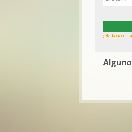
¿Olvidó su contr
Algunos